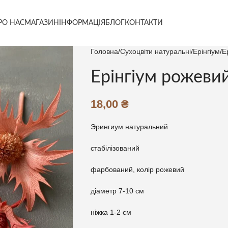
РО НАС
МАГАЗИН
ІНФОРМАЦІЯ
БЛОГ
КОНТАКТИ
Головна
Сухоцвіти натуральні
Ерінгіум
Е
Ерінгіум рожевий
18,00
₴
Эрингиум натуральний
стабілізований
фарбований, колір рожевий
діаметр 7-10 см
ніжка 1-2 см