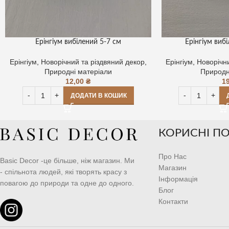
Ерінгіум вибілений 5-7 см
Ерінгіум вибі
Ерінгіум
,
Новорічний та різдвяний декор
,
Ерінгіум
,
Новорічн
Природні матеріали
Природн
12,00
₴
1
ДОДАТИ В КОШИК
КОРИСНІ П
Про Нас
Basic Decor -це більше, ніж магазин. Ми
Магазин
- спільнота людей, які творять красу з
Інформація
повагою до природи та одне до одного.
Блог
Контакти