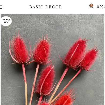
0
0,00
ПРОДА
НО