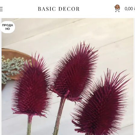
0
0,00
ПРОДА
НО