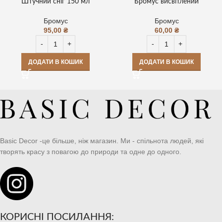
Штучний сніг 150 мл
Бромус висвітлений
Бромус
Бромус
95,00
₴
60,00
₴
ДОДАТИ В КОШИК
ДОДАТИ В КОШИК
Basic Decor -це більше, ніж магазин. Ми - спільнота людей, які
творять красу з повагою до природи та одне до одного.
КОРИСНІ ПОСИЛАННЯ: