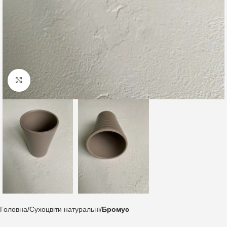
Клацніть, щоб збільшити
Головна
Сухоцвіти натуральні
Бромус