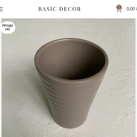
0
0,00
ПРОДА
НО