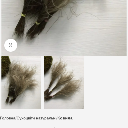
Клацніть, щоб збільшити
Головна
Сухоцвіти натуральні
Ковила