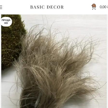
0
0,00
ПРОДА
НО