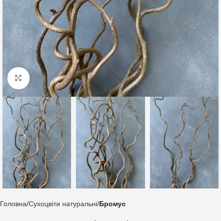
Клацніть, щоб збільшити
Головна
Сухоцвіти натуральні
Бромус