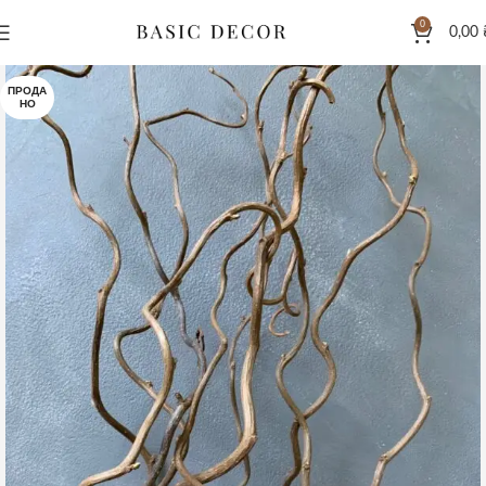
0
0,00
ПРОДА
НО