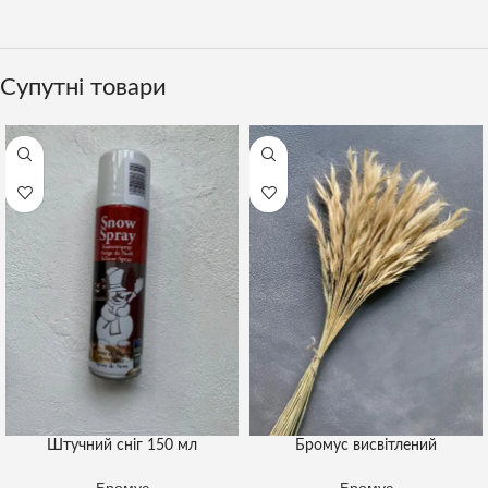
Супутні товари
Штучний сніг 150 мл
Бромус висвітлений
Бромус
Бромус