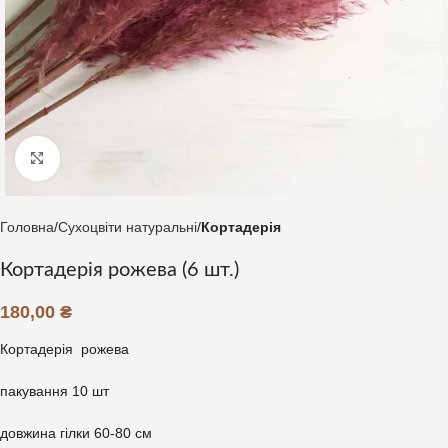
Клацніть, щоб збільшити
Головна
Сухоцвіти натуральні
Кортадерія
Кортадерія рожева (6 шт.)
180,00
₴
Кортадерія рожева
пакування 10 шт
довжина гілки 60-80 см