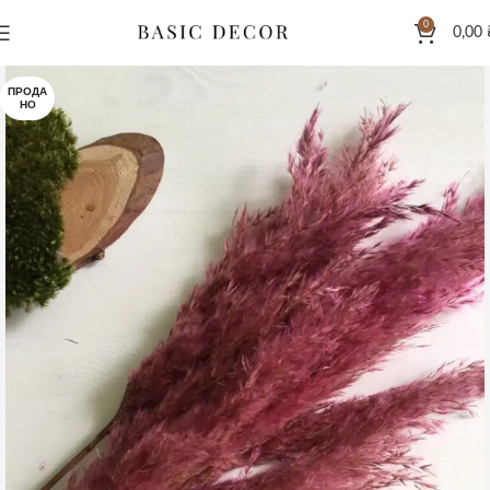
0
0,00
ПРОДА
НО