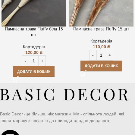
Пампасна трава Fluffy біла 15
Пампасна трава Fluffy 15 шт
шт
Кортадерія
Кортадерія
110,00
₴
120,00
₴
ДОДАТИ В КОШИК
ДОДАТИ В КОШИК
Basic Decor -це більше, ніж магазин. Ми - спільнота людей, які
творять красу з повагою до природи та одне до одного.