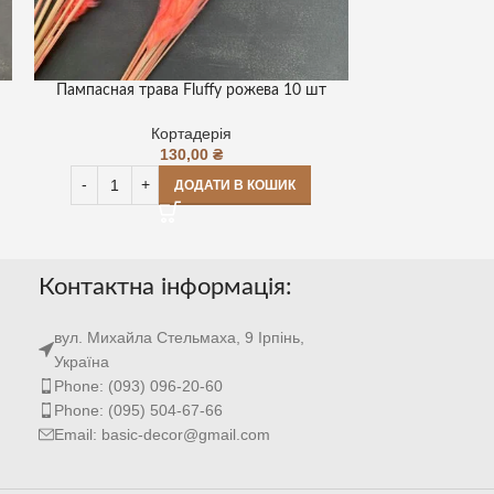
Пампасная трава Fluffy рожева 10 шт
Кортадерія D
Кортадерія
130,00
₴
ДОДАТИ В КОШИК
Контактна інформація:
вул. Михайла Стельмаха, 9 Ірпінь,
Україна
Phone: (093) 096-20-60
Phone: (095) 504-67-66
Email: basic-decor@gmail.com