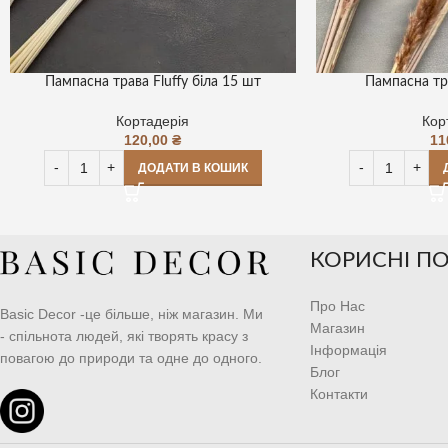
Пампасна трава Fluffy біла 15 шт
Пампасна тра
Кортадерія
Кор
120,00
₴
11
ДОДАТИ В КОШИК
КОРИСНІ П
Про Нас
Basic Decor -це більше, ніж магазин. Ми
Магазин
- спільнота людей, які творять красу з
Інформація
повагою до природи та одне до одного.
Блог
Контакти