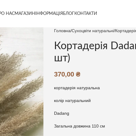
РО НАС
МАГАЗИН
ІНФОРМАЦІЯ
БЛОГ
КОНТАКТИ
Головна
Сухоцвіти натуральні
Кортадері
Кортадерія Dada
шт)
370,00
₴
кортадерія натуральна
колір натуральний
Dadang
Загальна довжина 110 см