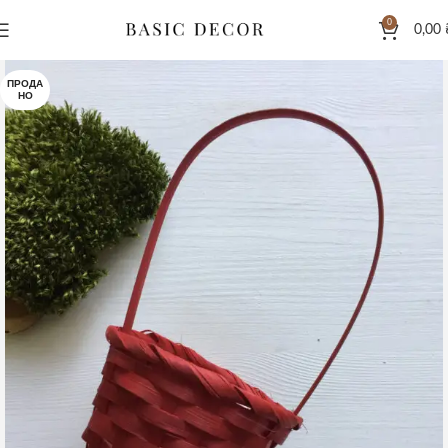
0
0,00
ПРОДА
НО