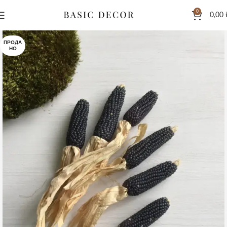
0
0,00
ПРОДА
НО