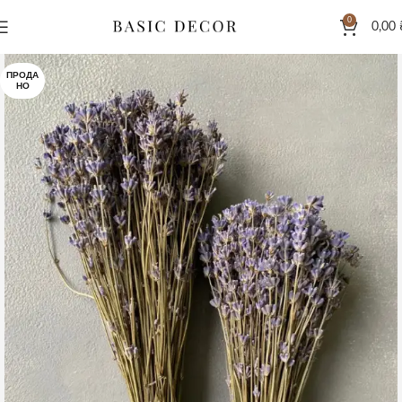
0
0,00
ПРОДА
НО