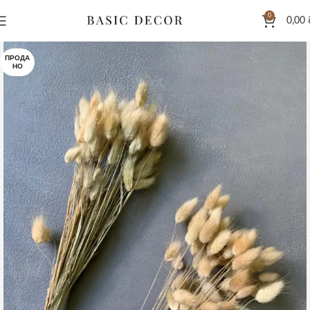
0
0,00
ПРОДА
НО