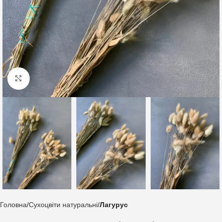
Клацніть, щоб збільшити
Головна
Сухоцвіти натуральні
Лагурус