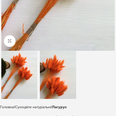
Клацніть, щоб збільшити
Головна
Сухоцвіти натуральні
Лагурус