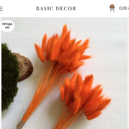
0
0,00
ПРОДА
НО