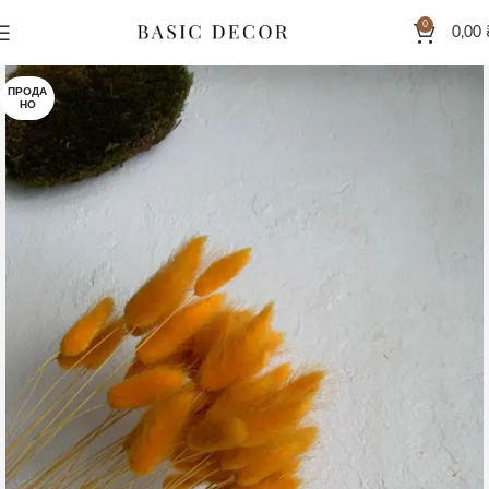
0
0,00
ПРОДА
НО