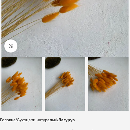
Клацніть, щоб збільшити
Головна
Сухоцвіти натуральні
Лагурус