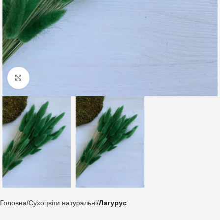
Клацніть, щоб збільшити
Головна
Сухоцвіти натуральні
Лагурус