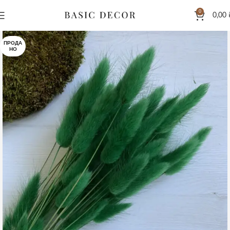
0
0,00
ПРОДА
НО