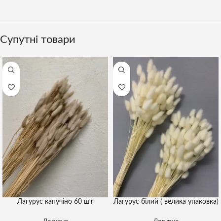
Супутні товари
Лагурус капучіно 60 шт
Лагурус білий ( велика упаковка)
Лагурус
Лагурус