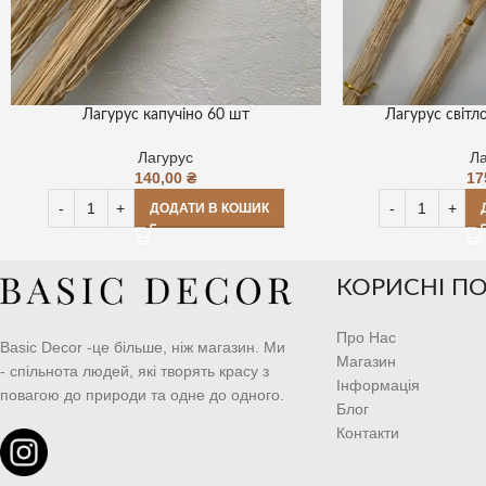
Лагурус капучіно 60 шт
Лагурус світл
Лагурус
Ла
140,00
₴
17
ДОДАТИ В КОШИК
КОРИСНІ П
Про Нас
Basic Decor -це більше, ніж магазин. Ми
Магазин
- спільнота людей, які творять красу з
Інформація
повагою до природи та одне до одного.
Блог
Контакти