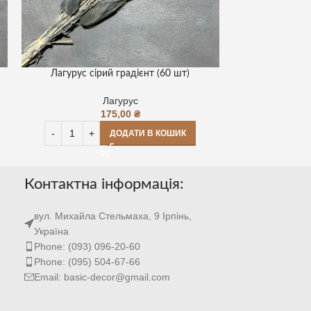
Лагурус сірий градієнт (60 шт)
Лагурус св
Лагурус
175,00
₴
ДОДАТИ В КОШИК
Контактна інформація:
вул. Михайла Стельмаха, 9 Ірпінь,
Україна
Phone: (093) 096-20-60
Phone: (095) 504-67-66
Email: basic-decor@gmail.com