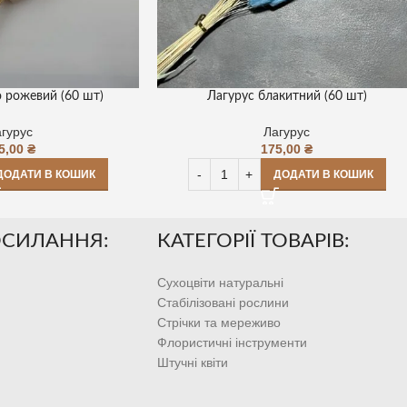
о рожевий (60 шт)
Лагурус блакитний (60 шт)
гурус
Лагурус
5,00
₴
175,00
₴
ДОДАТИ В КОШИК
ДОДАТИ В КОШИК
ОСИЛАННЯ:
КАТЕГОРІЇ ТОВАРІВ:
Сухоцвіти натуральні
Стабілізовані рослини
Стрічки та мереживо
Флористичні інструменти
Штучні квіти