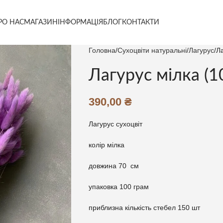
РО НАС
МАГАЗИН
ІНФОРМАЦІЯ
БЛОГ
КОНТАКТИ
Головна
Сухоцвіти натуральні
Лагурус
Ла
Лагурус мілка (1
390,00
₴
Лагурус сухоцвіт
колір мілка
довжина 70 см
упаковка 100 грам
приблизна кількість стебел 150 шт