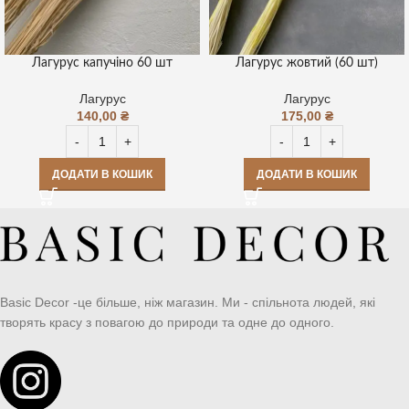
Лагурус капучіно 60 шт
Лагурус жовтий (60 шт)
Лагурус
Лагурус
140,00
₴
175,00
₴
ДОДАТИ В КОШИК
ДОДАТИ В КОШИК
Basic Decor -це більше, ніж магазин. Ми - спільнота людей, які
творять красу з повагою до природи та одне до одного.