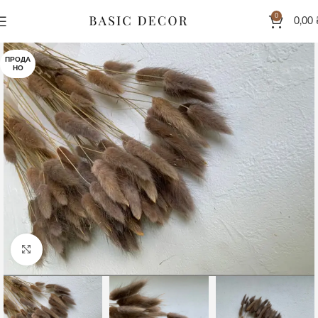
0
0,00
ПРОДА
НО
Клацніть, щоб збільшити