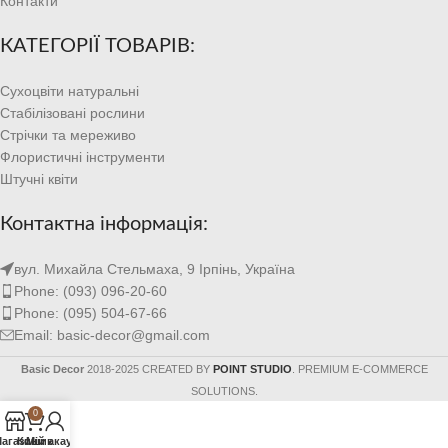
Контакти
КАТЕГОРІЇ ТОВАРІВ:
Сухоцвіти натуральні
Стабілізовані рослини
Стрічки та мереживо
Флористичні інструменти
Штучні квіти
Контактна інформація:
вул. Михайла Стельмаха, 9 Ірпінь, Україна
Phone: (093) 096-20-60
Phone: (095) 504-67-66
Email: basic-decor@gmail.com
Basic Decor
2018-2025 CREATED BY
POINT STUDIO
. PREMIUM E-COMMERCE
SOLUTIONS.
0
агазин
Кошик
Мій акаунт