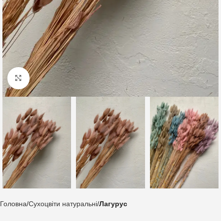
Клацніть, щоб збільшити
Головна
Сухоцвіти натуральні
Лагурус