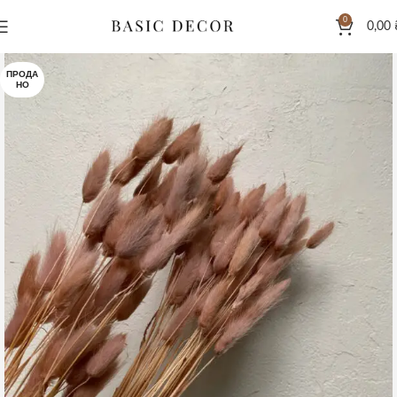
0
0,00
ПРОДА
НО