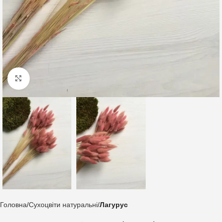
Клацніть, щоб збільшити
Головна
Сухоцвіти натуральні
Лагурус