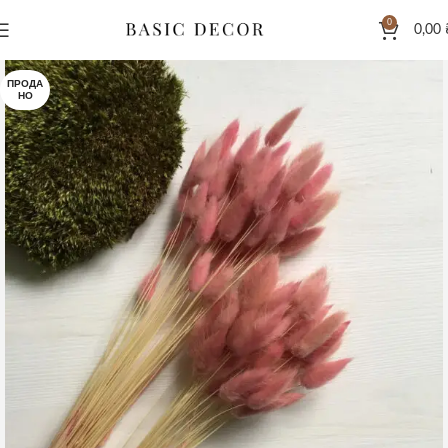
0
0,00
ПРОДА
НО