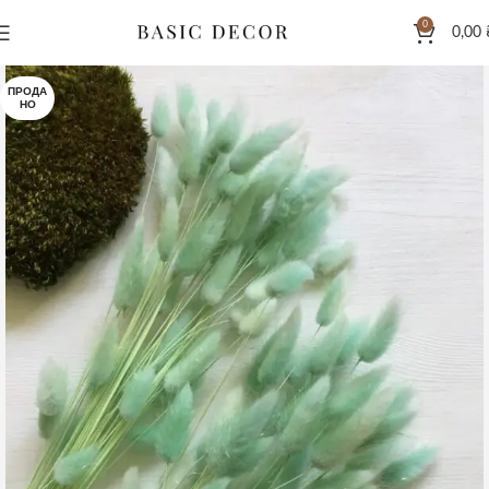
0
0,00
ПРОДА
НО