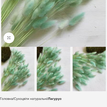
Клацніть, щоб збільшити
Головна
Сухоцвіти натуральні
Лагурус