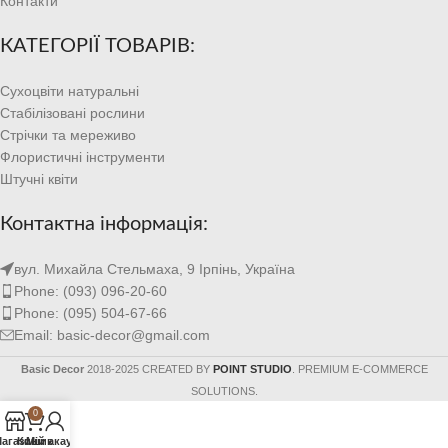
Контакти
КАТЕГОРІЇ ТОВАРІВ:
Сухоцвіти натуральні
Стабілізовані рослини
Стрічки та мереживо
Флористичні інструменти
Штучні квіти
Контактна інформація:
вул. Михайла Стельмаха, 9 Ірпінь, Україна
Phone: (093) 096-20-60
Phone: (095) 504-67-66
Email: basic-decor@gmail.com
Basic Decor
2018-2025 CREATED BY
POINT STUDIO
. PREMIUM E-COMMERCE
SOLUTIONS.
0
агазин
Кошик
Мій акаунт