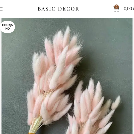
0
0,00
ПРОДА
НО