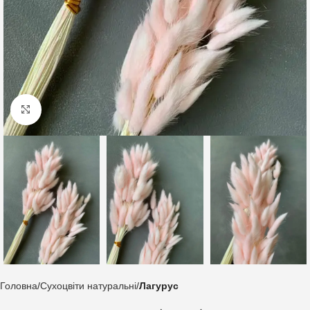
Клацніть, щоб збільшити
Головна
Сухоцвіти натуральні
Лагурус