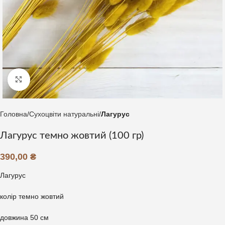
Клацніть, щоб збільшити
Головна
Сухоцвіти натуральні
Лагурус
Лагурус темно жовтий (100 гр)
390,00
₴
Лагурус
колір темно жовтий
довжина 50 см