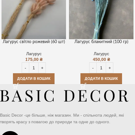
Лагурус світло рожевий (60 шт)
Лагурус блакитний (100 гр)
Лагурус
Лагурус
175,00
₴
450,00
₴
ДОДАТИ В КОШИК
ДОДАТИ В КОШИК
Basic Decor -це більше, ніж магазин. Ми - спільнота людей, які
творять красу з повагою до природи та одне до одного.