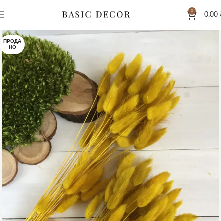
0
0,00
ПРОДА
НО