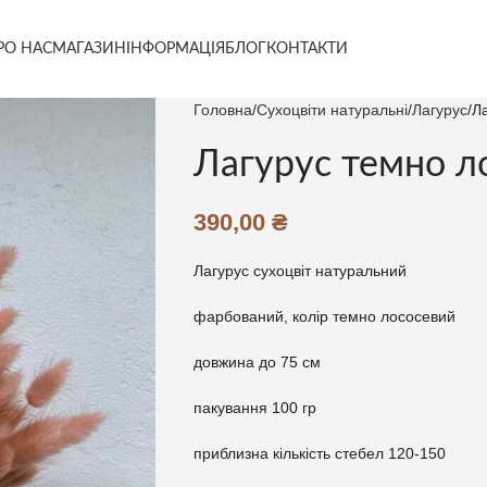
РО НАС
МАГАЗИН
ІНФОРМАЦІЯ
БЛОГ
КОНТАКТИ
Головна
Сухоцвіти натуральні
Лагурус
Л
Лагурус темно л
390,00
₴
Лагурус сухоцвіт натуральний
фарбований, колір темно лососевий
довжина до 75 см
пакування 100 гр
приблизна кількість стебел 120-150