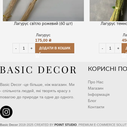
Лагурус світло рожевий (60 шт)
Лагурус темно
Лагурус
Ла
175,00
₴
45
ДОДАТИ В КОШИК
КОРИСНІ П
Про Нас
Basic Decor -це більше, ніж магазин. Ми
Магазин
- спільнота людей, які творять красу з
Інформація
повагою до природи та одне до одного.
Блог
Контакти
Basic Decor
2018-2025 CREATED BY
POINT STUDIO
. PREMIUM E-COMMERCE SOLUT