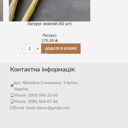
Лагурус жовтий (60 шт)
Лагурус
Лагурус
175,00
₴
ДОДАТИ В КОШИК
Контактна інформація:
вул. Михайла Стельмаха, 9 Ірпінь,
Україна
Phone: (093) 096-20-60
Phone: (095) 504-67-66
Email: basic-decor@gmail.com