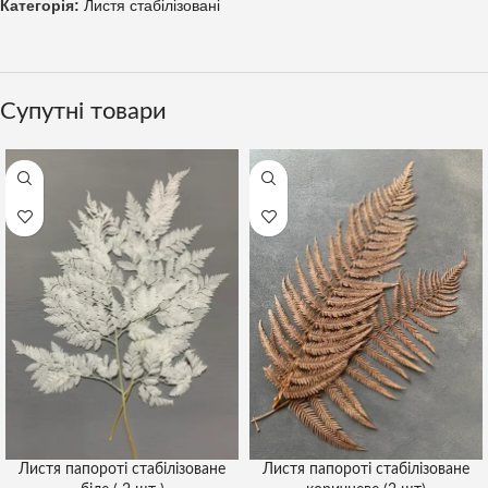
Категорія:
Листя стабілізовані
Супутні товари
Листя папороті стабілізоване
Листя папороті стабілізоване