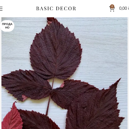
0
0,00
ПРОДА
НО