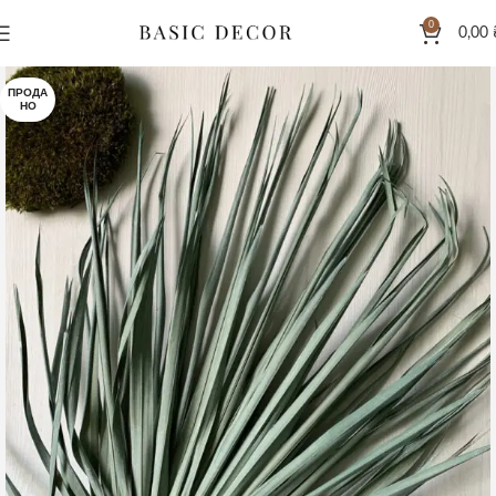
0
0,00
ПРОДА
НО