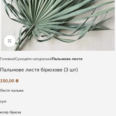
Клацніть, щоб збільшити
Головна
Сухоцвіти натуральні
Пальмове листя
Пальмове листя бірюзове (3 шт)
150,00
₴
Листя пальми
сухі
колір бірюза