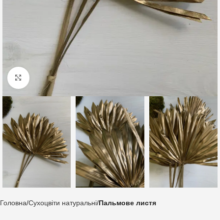
Клацніть, щоб збільшити
Головна
Сухоцвіти натуральні
Пальмове листя