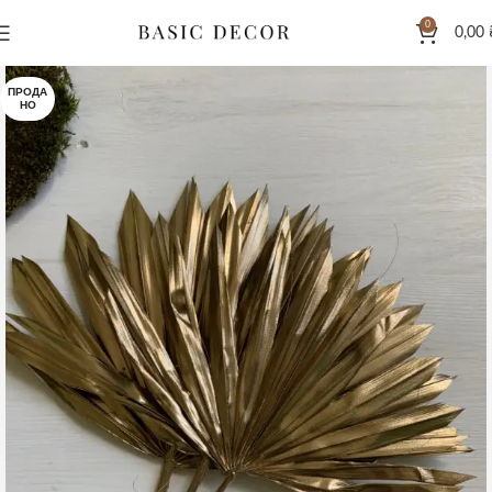
0
0,00
ПРОДА
НО