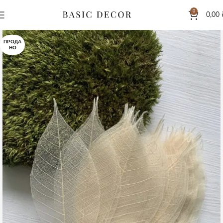
0
0,00
ПРОДА
НО