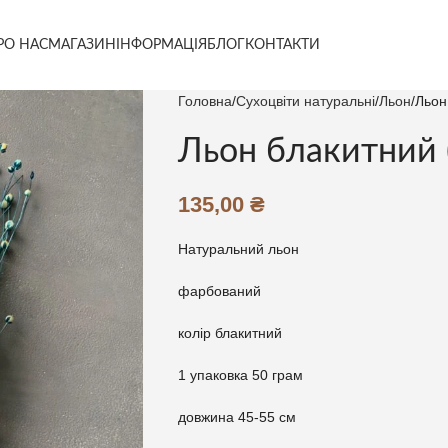
РО НАС
МАГАЗИН
ІНФОРМАЦІЯ
БЛОГ
КОНТАКТИ
Головна
Сухоцвіти натуральні
Льон
Льон
Льон блакитний (
135,00
₴
Натуральний льон
фарбований
колір блакитний
1 упаковка 50 грам
довжина 45-55 см