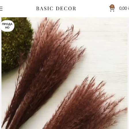
0
0,00
ПРОДА
НО