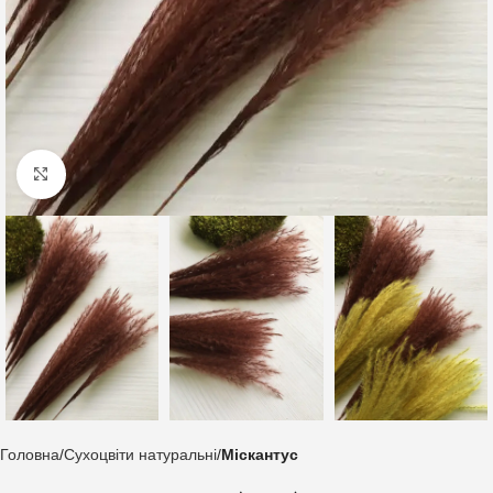
Клацніть, щоб збільшити
Головна
Сухоцвіти натуральні
Міскантус