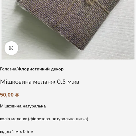
Клацніть, щоб збільшити
Головна
Флористичний декор
Мішковина меланж 0.5 м.кв
50,00
₴
Мішковина натуральна
колір меланж (фіолетово-натуральна нитка)
відріз 1 м х 0.5 м