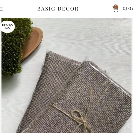
0
0,00
ПРОДА
НО