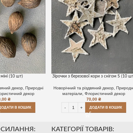
міні (10 шт)
Зірочки з березової кори з снігом S (10 ш
двяний декор
,
Природні
Новорічний та різдвяний декор
,
Природн
ористичний декор
матеріали
,
Флористичний декор
0,00
₴
70,00
₴
ДОДАТИ В КОШИК
ДОДАТИ В КОШИК
ОСИЛАННЯ:
КАТЕГОРІЇ ТОВАРІВ: