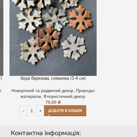
т)
Кора березова, сніжинка (3-4 см)
Зірочки з березо
і
Новорічний та різдвяний декор
,
Природні
Новорічний та р
матеріали
,
Флористичний декор
матеріали
,
70,00
₴
ДОДАТИ В КОШИК
Контактна інформація: