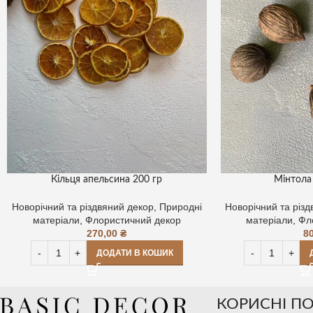
Кільця апельсина 200 гр
Мінтола 
Новорічний та різдвяний декор
,
Природні
Новорічний та різ
матеріали
,
Флористичний декор
матеріали
,
Фл
270,00
₴
8
ДОДАТИ В КОШИК
КОРИСНІ П