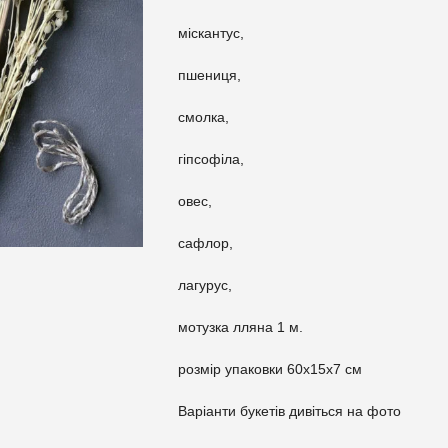
міскантус,
пшениця,
смолка,
гіпсофіла,
овес,
сафлор,
лагурус,
мотузка лляна 1 м.
розмір упаковки 60х15х7 см
Варіанти букетів дивіться на фото