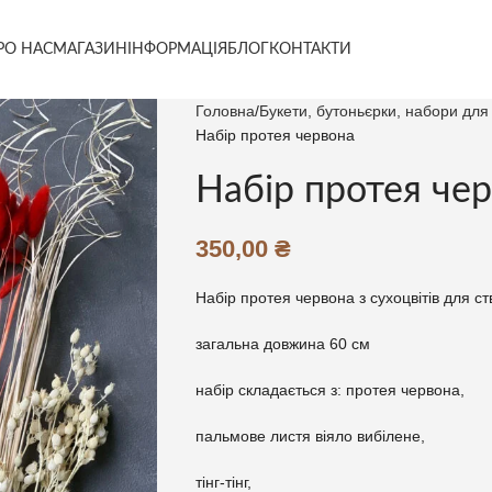
РО НАС
МАГАЗИН
ІНФОРМАЦІЯ
БЛОГ
КОНТАКТИ
Головна
Букети, бутоньєрки, набори для 
Набір протея червона
Набір протея че
350,00
₴
Набір протея червона з сухоцвітів для с
загальна довжина 60 см
набір складається з: протея червона,
пальмове листя віяло вибілене,
тінг-тінг,