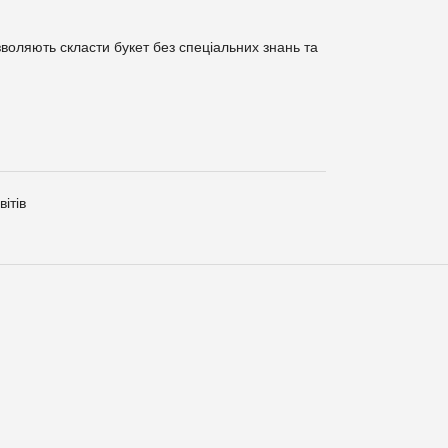
воляють скласти букет без спеціальних знань та
ітів