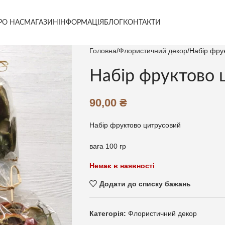
РО НАС
МАГАЗИН
ІНФОРМАЦІЯ
БЛОГ
КОНТАКТИ
Головна
Флористичний декор
Набір фрук
Набір фруктово ц
90,00
₴
Набір фруктово цитрусовий
вага 100 гр
Немає в наявності
Додати до списку бажань
Категорія:
Флористичний декор