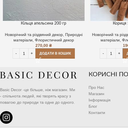
Кільця апельсина 200 гр
Кориця 
Новорічний та різдвяний декор
,
Природні
Новорічний та різ
матеріали
,
Флористичний декор
матеріали
,
Фл
270,00
₴
19
ДОДАТИ В КОШИК
КОРИСНІ П
Про Нас
Basic Decor -це більше, ніж магазин. Ми
Магазин
- спільнота людей, які творять красу з
Інформація
повагою до природи та одне до одного.
Блог
Контакти