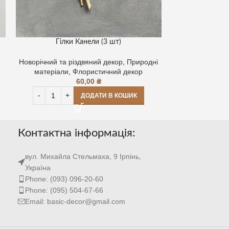
Гілки Канели (3 шт)
Чашечки Be
Новорічний та різдвяний декор
,
Природні
Новорічний та р
матеріали
,
Флористичний декор
матеріали
,
60,00
₴
ДОДАТИ В КОШИК
Контактна інформація:
вул. Михайла Стельмаха, 9 Ірпінь,
Україна
Phone: (093) 096-20-60
Phone: (095) 504-67-66
Email: basic-decor@gmail.com