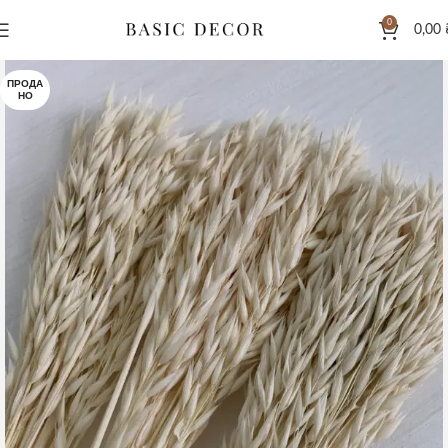
0
0,00
ПРОДА
НО