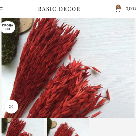
0
0,00
ПРОДА
НО
Клацніть, щоб збільшити