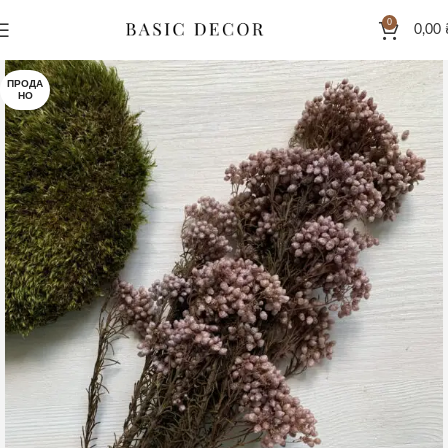
0
0,00
ПРОДА
НО