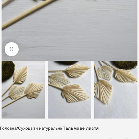
Клацніть, щоб збільшити
Головна
Сухоцвіти натуральні
Пальмове листя