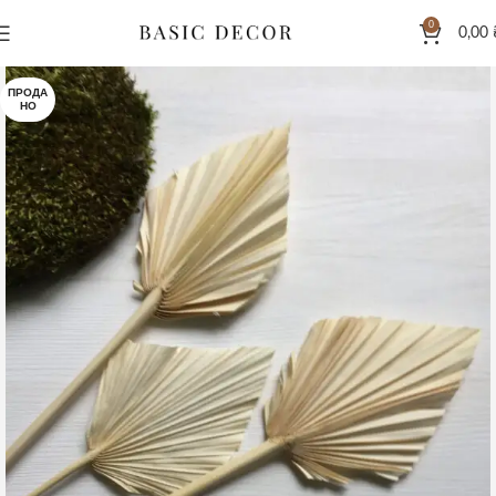
0
0,00
ПРОДА
НО