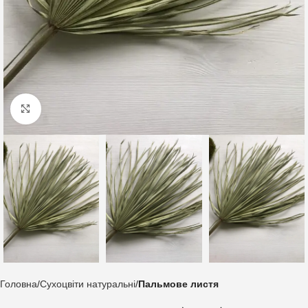
Клацніть, щоб збільшити
Головна
Сухоцвіти натуральні
Пальмове листя