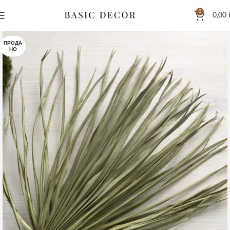
0
0,00
ПРОДА
НО