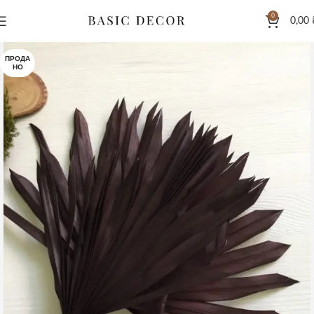
0
0,00
ПРОДА
НО