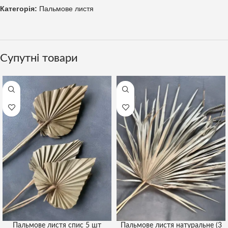
Категорія:
Пальмове листя
Супутні товари
Пальмове листя спис 5 шт
Пальмове листя натуральне (3