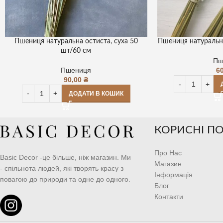
Пшениця натуральна остиста, суха 50
Пшениця натуральна
шт/60 см
Пш
Пшениця
6
90,00
₴
ДОДАТИ В КОШИК
КОРИСНІ П
Про Нас
Basic Decor -це більше, ніж магазин. Ми
Магазин
- спільнота людей, які творять красу з
Інформація
повагою до природи та одне до одного.
Блог
Контакти