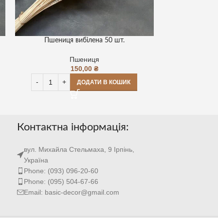
Пшениця вибілена 50 шт.
Пшениц
Пшениця
150,00
₴
ДОДАТИ В КОШИК
Контактна інформація:
вул. Михайла Стельмаха, 9 Ірпінь,
Україна
Phone: (093) 096-20-60
Phone: (095) 504-67-66
Email: basic-decor@gmail.com