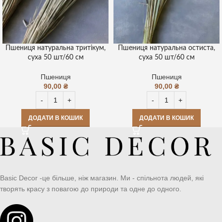
Пшениця натуральна тритікум,
Пшениця натуральна остиста,
суха 50 шт/60 см
суха 50 шт/60 см
Пшениця
Пшениця
90,00
₴
90,00
₴
ДОДАТИ В КОШИК
ДОДАТИ В КОШИК
Basic Decor -це більше, ніж магазин. Ми - спільнота людей, які
творять красу з повагою до природи та одне до одного.