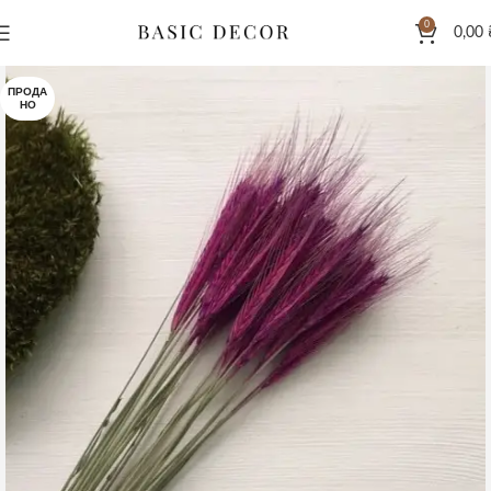
0
0,00
ПРОДА
НО