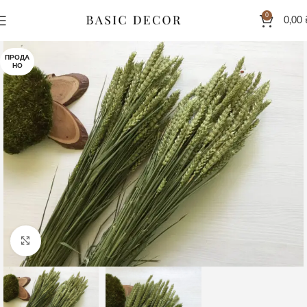
0
0,00
ПРОДА
НО
Клацніть, щоб збільшити