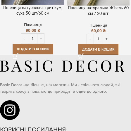
Пшениця натуральна тритікум,
Пшениця натуральна Жізель 60
суха 50 шт/60 см
см / 20 шт
Пшениця
Пшениця
90,00
₴
60,00
₴
ДОДАТИ В КОШИК
ДОДАТИ В КОШИК
Basic Decor -це більше, ніж магазин. Ми - спільнота людей, які
творять красу з повагою до природи та одне до одного.
КОРИСНІ ПОСИЛАННЯ: