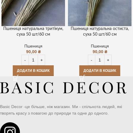
Пшениця натуральна тритікум,
Пшениця натуральна остиста,
суха 50 шт/60 см
суха 50 шт/60 см
Пшениця
Пшениця
90,00
₴
90,00
₴
ДОДАТИ В КОШИК
ДОДАТИ В КОШИК
Basic Decor -це більше, ніж магазин. Ми - спільнота людей, які
творять красу з повагою до природи та одне до одного.