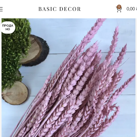
0
0,00
ПРОДА
НО