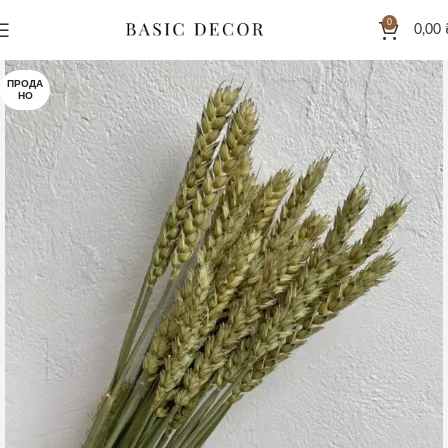
0
0,00
ПРОДА
НО