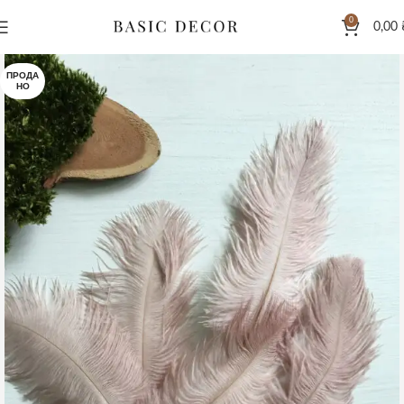
0
0,00
ПРОДА
НО