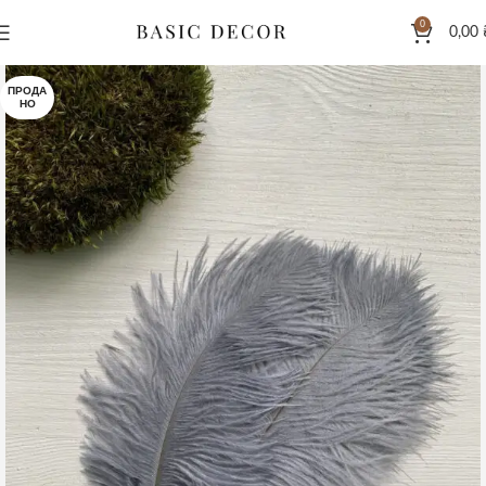
0
0,00
ПРОДА
НО