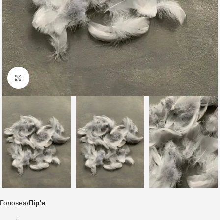
Клацніть, щоб збільшити
Головна
Пір'я