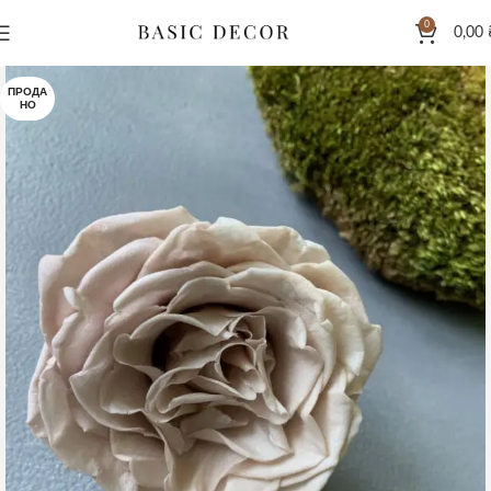
0
0,00
ПРОДА
НО