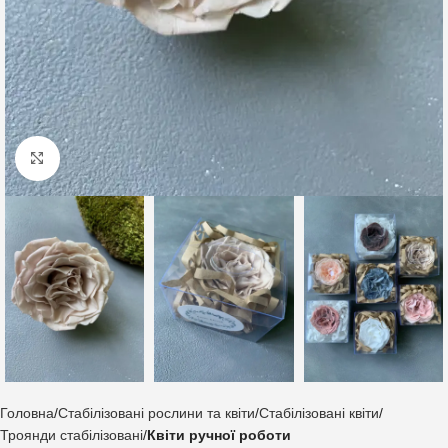
Клацніть, щоб збільшити
Головна
Стабілізовані рослини та квіти
Стабілізовані квіти
Троянди стабілізовані
Квіти ручної роботи