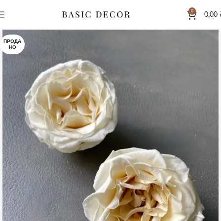
0
0,00
ПРОДА
НО