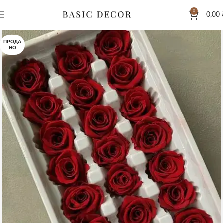
0
0,00
ПРОДА
НО